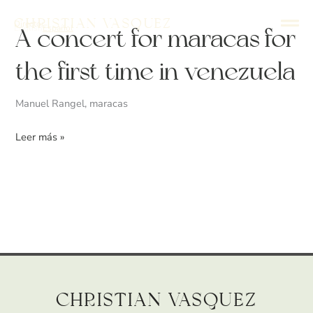
Ir
Christian Vasquez
Director
al
English
Español
A
A concert for maracas for
contenido
concert
the first time in venezuela
for
maracas
Manuel Rangel, maracas
for
the
Leer más »
first
time
in
venezuela
Christian Vasquez