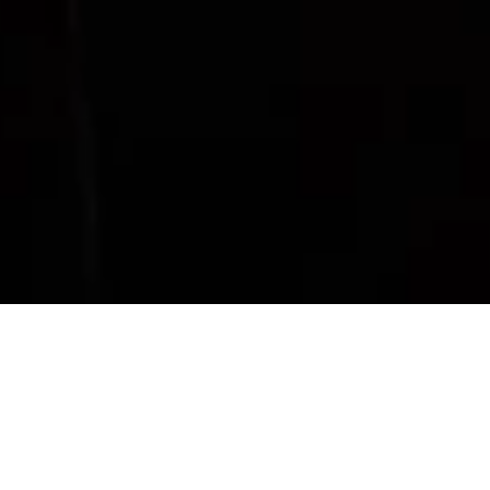
Reconocido por su carisma en escena, poderosas
interpretaciones e irresistible musicalidad, Christian
Vásquez continúa atrayendo la atención
internacional. El maestro trabaja regularmente con