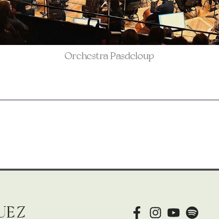
Orchestra Pasdeloup
uez