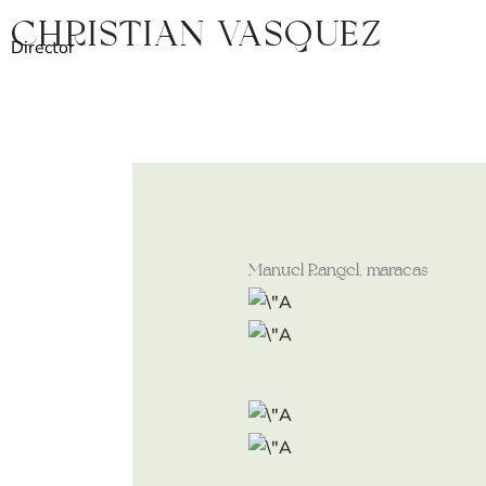
Ir
Christian Vasquez
al
Director
contenido
Manuel Rangel, maracas