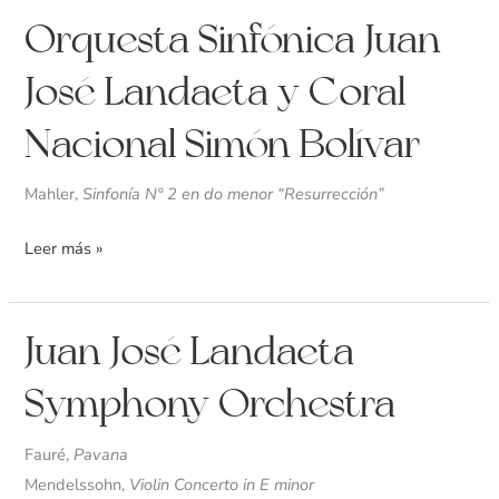
Orquesta
Orquesta Sinfónica Juan
Sinfónica
José Landaeta y Coral
Juan
José
Nacional Simón Bolívar
Landaeta
y
Mahler,
Sinfonía N° 2 en do menor “Resurrección”
Coral
Nacional
Leer más »
Simón
Bolívar
Juan
Juan José Landaeta
José
Symphony Orchestra
Landaeta
Symphony
Fauré,
Pavana
Orchestra
Mendelssohn,
Violin Concerto in E minor