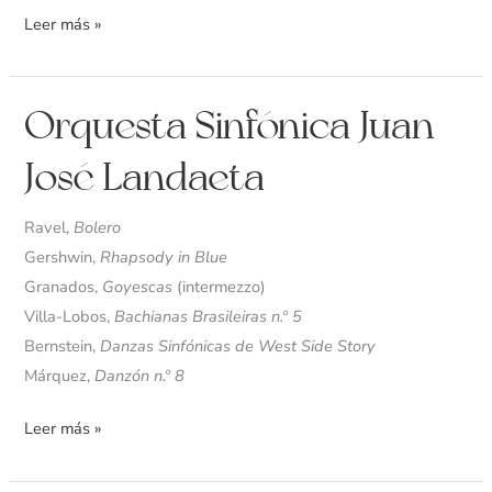
Leer más »
Orquesta
Orquesta Sinfónica Juan
Sinfónica
José Landaeta
Juan
José
Ravel,
Bolero
Landaeta
Gershwin,
Rhapsody in Blue
Granados,
Goyescas
(intermezzo)
Villa-Lobos,
Bachianas Brasileiras n.º 5
Bernstein,
Danzas Sinfónicas de West Side Story
Márquez,
Danzón n.º 8
Leer más »