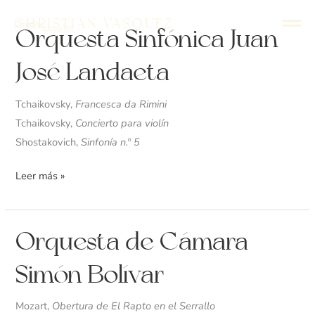
Ir
Christian Vasquez
Director
al
English
Español
Orquesta
Orquesta Sinfónica Juan
contenido
Sinfónica
José Landaeta
Juan
José
Tchaikovsky,
Francesca da Rimini
Landaeta
Tchaikovsky,
Concierto para violín
Shostakovich,
Sinfonía n.º 5
Leer más »
Orquesta
Orquesta de Cámara
de
Simón Bolívar
Cámara
Simón
Mozart,
Obertura de El Rapto en el Serrallo
Bolívar