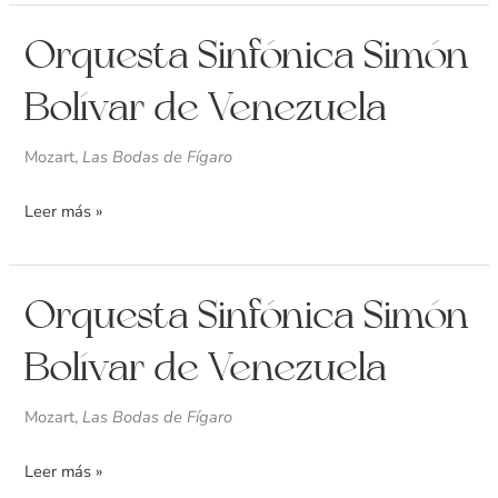
Orquesta
Orquesta Sinfónica Simón
Sinfónica
Bolívar de Venezuela
Simón
Bolívar
Mozart,
Las Bodas de Fígaro
de
Venezuela
Leer más »
Orquesta
Orquesta Sinfónica Simón
Sinfónica
Bolívar de Venezuela
Simón
Bolívar
Mozart,
Las Bodas de Fígaro
de
Venezuela
Leer más »