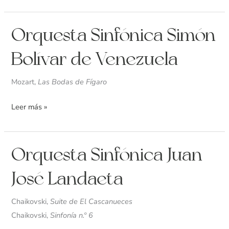
Orquesta
Orquesta Sinfónica Simón
Sinfónica
Bolívar de Venezuela
Simón
Bolívar
Mozart,
Las Bodas de Fígaro
de
Venezuela
Leer más »
Orquesta
Orquesta Sinfónica Juan
Sinfónica
José Landaeta
Juan
José
Chaikovski,
Suite de El Cascanueces
Landaeta
Chaikovski,
Sinfonía n.º 6