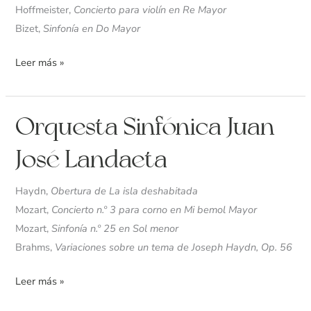
Hoffmeister,
Concierto para violín en Re Mayor
Bizet,
Sinfonía en Do Mayor
Leer más »
Orquesta
Orquesta Sinfónica Juan
Sinfónica
José Landaeta
Juan
José
Haydn,
Obertura de La isla deshabitada
Landaeta
Mozart,
Concierto n.º 3 para corno en Mi bemol Mayor
Mozart,
Sinfonía n.º 25 en Sol menor
Brahms,
Variaciones sobre un tema de Joseph Haydn, Op. 56
Leer más »