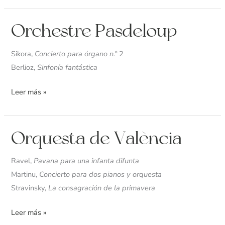
Orchestre
Orchestre Pasdeloup
Pasdeloup
Sikora,
Concierto para órgano n.º
2
Berlioz,
Sinfonía fantástica
Leer más »
Orquesta
Orquesta de València
de
València
Ravel,
Pavana para una infanta difunta
Martinu,
Concierto para dos pianos y orquesta
Stravinsky,
La consagración de la primavera
Leer más »