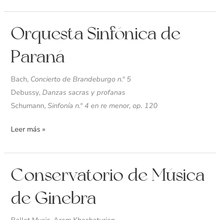
Orquesta
Orquesta Sinfónica de
Sinfónica
Paraná
de
Paraná
Bach,
Concierto de Brandeburgo n.º 5
Debussy,
Danzas sacras y profanas
Schumann,
Sinfonía n.º 4 en re menor, op. 120
Leer más »
Conservatorio
Conservatorio de Música
de
de Ginebra
Música
de