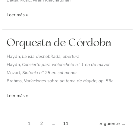
Ballet Music, Aram Khachaturian
Ginebra
Leer más »
Orquesta
Orquesta de Córdoba
de
Córdoba
Haydn,
La isla deshabitada, obertura
Haydn,
Concierto para violonchelo n.º 1 en do mayor
Mozart,
Sinfonía n.º 25 en sol menor
Brahms,
Variaciones sobre un tema de Haydn, op. 56a
Leer más »
1
2
…
11
Siguiente
→