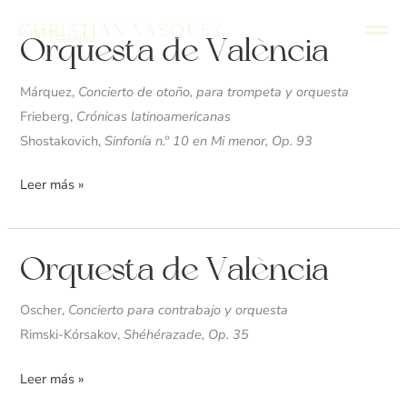
Ir
Christian Vasquez
Director
al
English
Español
Orquesta
Orquesta de València
contenido
de
València
Márquez,
Concierto de otoño, para trompeta y orquesta
Frieberg,
Crónicas latinoamericanas
Shostakovich,
Sinfonía n.º 10 en Mi menor, Op. 93
Leer más »
Orquesta
Orquesta de València
de
València
Oscher,
Concierto para contrabajo y orquesta
Rimski-Kórsakov,
Shéhérazade, Op. 35
Leer más »