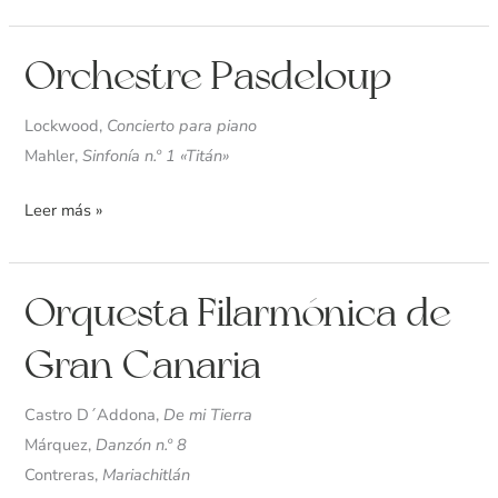
Orchestre
Orchestre Pasdeloup
Pasdeloup
Lockwood,
Concierto para piano
Mahler,
Sinfonía n.º 1 «Titán»
Leer más »
Orquesta
Orquesta Filarmónica de
Filarmónica
Gran Canaria
de
Gran
Castro D´Addona,
De mi Tierra
Canaria
Márquez,
Danzón n.º 8
Contreras,
Mariachitlán