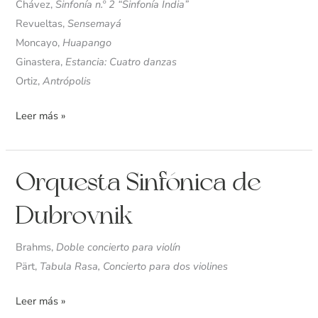
Chávez,
Sinfonía n.º 2 “Sinfonía India”
Revueltas,
Sensemayá
Moncayo,
Huapango
Ginastera,
Estancia: Cuatro danzas
Ortiz,
Antrópolis
Leer más »
Orquesta
Orquesta Sinfónica de
Sinfónica
Dubrovnik
de
Dubrovnik
Brahms,
Doble concierto para violín
Pärt,
Tabula Rasa, Concierto para dos violines
Leer más »