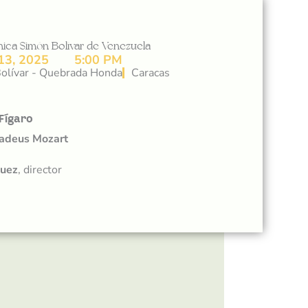
nica Simón Bolívar de Venezuela
13, 2025
5:00 PM
olívar - Quebrada Honda
Caracas
Fígaro
adeus Mozart
quez
, director