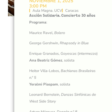
NOVIEMBRE 1, 2025
3:00 PM
Aula Magna. UCV
Caracas
Acción Solidaria. Concierto 30 años
Programa
:
Maurice Ravel,
Bolero
George Gershwin,
Rhapsody in Blue
Enrique Granados,
Goyescas
(intermezzo)
Ana Beatriz Gómez
, solista
Heitor Villa-Lobos,
Bachianas Brasileiras
n.º 5
Yeralmi Piaspam
, solista
Leonard Bernstein,
Danzas Sinfónicas de
West Side Story
Arturo Márquez,
Danzón n.º 8