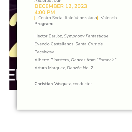
National Tour
DECEMBER 12, 2023
4:00 PM
Centro Social Italo Venezolano
Valencia
Program
:
Hector Berlioz,
Symphony Fantastique
Evencio Castellanos,
Santa Cruz de
Pacairigua
Alberto Ginastera,
Dances from “Estancia”
Arturo Márquez,
Danzón No. 2
Christian Vásquez
, conductor