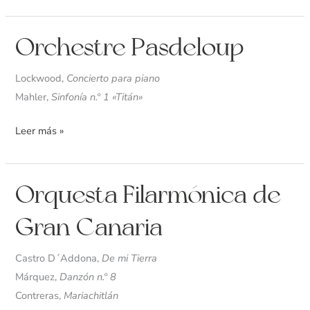
Orchestre
Orchestre Pasdeloup
Pasdeloup
Lockwood,
Concierto para piano
Mahler,
Sinfonía n.º 1 «Titán»
Leer más »
Orquesta
Orquesta Filarmónica de
Filarmónica
Gran Canaria
de
Gran
Castro D´Addona,
De mi Tierra
Canaria
Márquez,
Danzón n.º 8
Contreras,
Mariachitlán