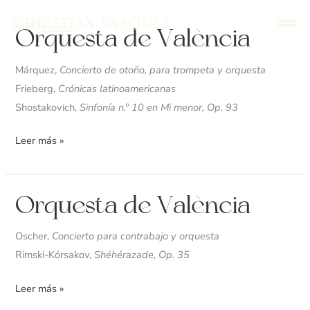
Ir
Christian Vasquez
Director
al
English
Español
Orquesta
Orquesta de València
contenido
de
València
Márquez,
Concierto de otoño, para trompeta y orquesta
Frieberg,
Crónicas latinoamericanas
Shostakovich,
Sinfonía n.º 10 en Mi menor, Op. 93
Leer más »
Orquesta
Orquesta de València
de
València
Oscher,
Concierto para contrabajo y orquesta
Rimski-Kórsakov,
Shéhérazade, Op. 35
Leer más »