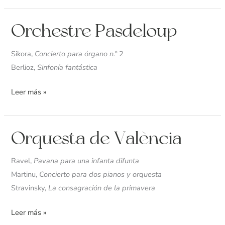
Orchestre
Orchestre Pasdeloup
Pasdeloup
Sikora,
Concierto para órgano n.º
2
Berlioz,
Sinfonía fantástica
Leer más »
Orquesta
Orquesta de València
de
València
Ravel,
Pavana para una infanta difunta
Martinu,
Concierto para dos pianos y orquesta
Stravinsky,
La consagración de la primavera
Leer más »