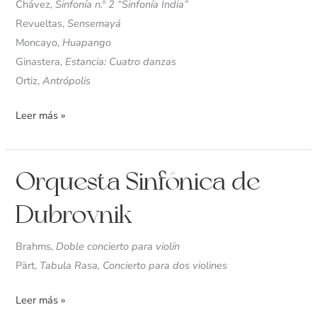
Chávez,
Sinfonía n.º 2 “Sinfonía India”
Revueltas,
Sensemayá
Moncayo,
Huapango
Ginastera,
Estancia: Cuatro danzas
Ortiz,
Antrópolis
Leer más »
Orquesta
Orquesta Sinfónica de
Sinfónica
Dubrovnik
de
Dubrovnik
Brahms,
Doble concierto para violín
Pärt,
Tabula Rasa, Concierto para dos violines
Leer más »